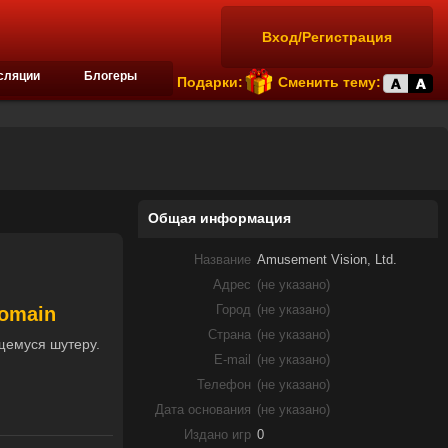
Вход/Регистрация
сляции
Блогеры
Подарки:
Сменить тему:
Общая информация
Название
Amusement Vision, Ltd.
Адрес
(не указано)
Domain
Город
(не указано)
Страна
(не указано)
щемуся шутеру.
E-mail
(не указано)
Телефон
(не указано)
Дата основания
(не указано)
Издано игр
0