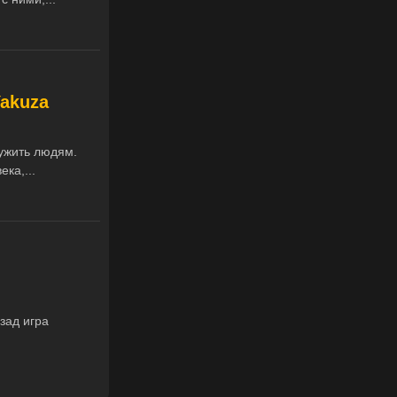
Yakuza
ужить людям.
ка,...
зад игра