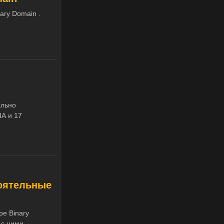
ary Domain .
ально
ША и 17
тоятельные
ре Binary
с ними,...