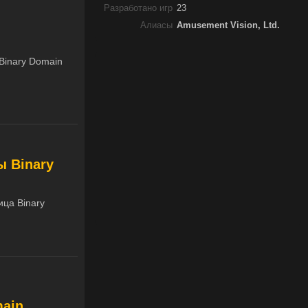
Разработано игр
23
Алиасы
Amusement Vision, Ltd.
Binary Domain
ы Binary
ица Binary
main