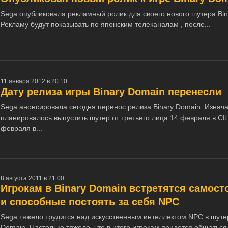
Sega опубликовала рекламный ролик для своего нового шутера Bin
Рекламу будут показывать по японским телеканалам , после...
11 января 2012 в 20:10
Дату релиза игры Binary Domain перенесли
Sega анонсировала сегодня перенос релиза Binary Domain. Изнач
планировалось выпустить шутер от третьего лица 14 февраля в С
февраля в...
8 августа 2011 в 21:00
Игрокам в Binary Domain встретятся самос
и способные постоять за себя NPC
Sega тяжело трудится над искусственным интеллектом NPC в шуте
Domain. Настолько тяжело, что в итоге игрокам придется общаться 