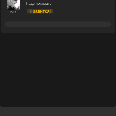
Надо погамать
Нравится!
LVL 7