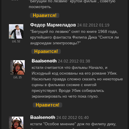
"Бегущий по лезвию" крутой фильм , советую
посмотреть.
Нравится!
Федор Мармеладов
24.02.2012 01:19
"Бегущий по лезвию" снят по книге 1968 года,
крутейшего фантаста Филипа Дика "Снятся ли
LVL 52
андроидам электроовцы?"
Нравится!
Baalsenoth
24.02.2012 01:38
кстати считается что фильмы Начало, и
Исходный код основаны на его романе Убик.
LVL 25
Насколько правда сложно сказать но некоторые
сцены в фильмах схожие с книгой
присутствуют. Вроде Убик собирались
экранизировать но чето пока глухо.
Нравится!
Baalsenoth
24.02.2012 01:40
кстати "Особое мнение" дож по филипу дику,