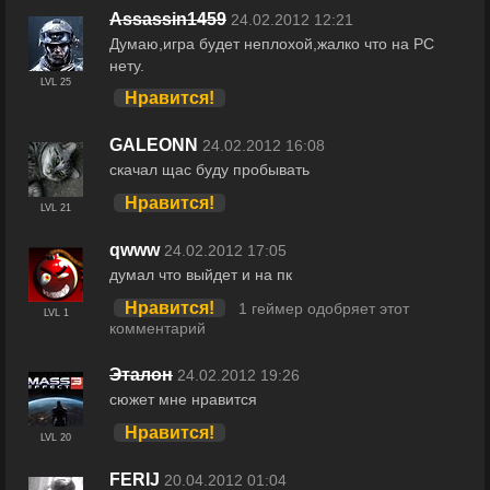
Assassin1459
24.02.2012 12:21
Думаю,игра будет неплохой,жалко что на PC
нету.
LVL 25
Нравится!
GALEONN
24.02.2012 16:08
скачал щас буду пробывать
Нравится!
LVL 21
qwww
24.02.2012 17:05
думал что выйдет и на пк
Нравится!
1 геймер одобряет этот
LVL 1
комментарий
Эталон
24.02.2012 19:26
сюжет мне нравится
Нравится!
LVL 20
FERIJ
20.04.2012 01:04