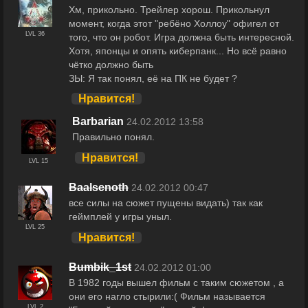
Хм, прикольно. Трейлер хорош. Прикольнул
момент, когда этот "ребёно Холлоу" офигел от
LVL 36
того, что он робот. Игра должна быть интересной.
Хотя, японцы и опять киберпанк... Но всё равно
чётко должно быть
ЗЫ: Я так понял, её на ПК не будет ?
Нравится!
Barbarian
24.02.2012 13:58
Правильно понял.
Нравится!
LVL 15
Baalsenoth
24.02.2012 00:47
все силы на сюжет пущены видать) так как
геймплей у игры уныл.
LVL 25
Нравится!
Bumbik_1st
24.02.2012 01:00
В 1982 годы вышел фильм с таким сюжетом , а
они его нагло стырили:( Фильм называется
LVL 2