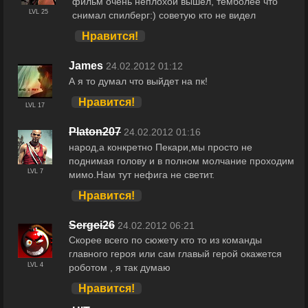
фильм очень неплохой вышел, темболее что
LVL 25
снимал спилберг:) советую кто не видел
Нравится!
James
24.02.2012 01:12
А я то думал что выйдет на пк!
Нравится!
LVL 17
Platon207
24.02.2012 01:16
народ,а конкретно Пекари,мы просто не
поднимая голову и в полном молчание проходим
LVL 7
мимо.Нам тут нефига не светит.
Нравится!
Sergei26
24.02.2012 06:21
Скорее всего по сюжету кто то из команды
главного героя или сам главый герой окажется
LVL 4
роботом , я так думаю
Нравится!