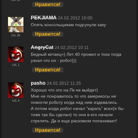
Нравится!
PEKJIAMA
24.02.2012 10:00
Опять консольщикам подсунули каку
Нравится!
LVL 26
AngryCat
24.02.2012 10:11
Бедный китаец=) Лет 40 прожил и тока тогда
узнал что он - робот)))
LVL 1
Нравится!
pasho
24.02.2012 11:25
Хорошо что это на Пк не выйдет)
Мне не понравилось то что америкосы не
LVL 4
помогли роботу когда над ним издевались.
А потом когда робот начал "карать" всех(я бы
тоже так бы сделал) то они в его начали
стрелять. Да и еще расизмом попахивает!
Нравится!