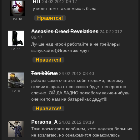
HIT
24.02.2012 09:17
у меня тоже такая мысль была
Нравится!
LVL 10
Assasins Creed Revelations
24.02.2012
06:47
Лучше над игрой работайте а не трейлеры
выпускайте))Игроки же ждут
LVL 15
Нравится!
Tonik86rus
24.02.2012 08:40
роботы сами считают себя людьми, поэтому
отличить врага от союзника будет невероятно
LVL 9
сложно. ОЙ ДА ЛАДНО полюбому какие-нибудь
очечки то нам на батарейках дадут!!!
Нравится!
Persona_A
24.02.2012 09:19
Таки посмотрим вообщем, хотя надежд больших
не возлагаю, но ознакомится ознакомлюсь
LVL 10