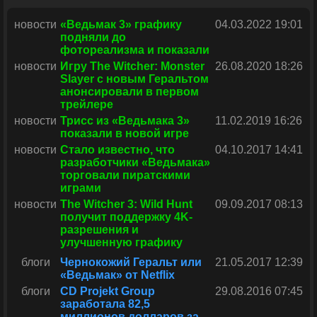
новости
«Ведьмак 3» графику
04.03.2022 19:01
подняли до
фотореализма и показали
новости
Игру The Witcher: Monster
26.08.2020 18:26
Slayer с новым Геральтом
анонсировали в первом
трейлере
новости
Трисс из «Ведьмака 3»
11.02.2019 16:26
показали в новой игре
новости
Стало известно, что
04.10.2017 14:41
разработчики «Ведьмака»
торговали пиратскими
играми
новости
The Witcher 3: Wild Hunt
09.09.2017 08:13
получит поддержку 4K-
разрешения и
улучшенную графику
блоги
Чернокожий Геральт или
21.05.2017 12:39
«Ведьмак» от Netflix
блоги
CD Projekt Group
29.08.2016 07:45
заработала 82,5
миллионов долларов за