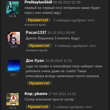
ProNaylusSkill
08.08.2012 02:38
первый не первый пох) интересно какая будет
игра у них новая) жду)
LVL 38
Нравится!
2 геймера одобряют этот
комментарий
Pacan1337
30.10.2012 08:46
Думаю Ведьмака 3 клипать будут .
Нравится!
4 геймера одобряют этот
LVL 6
комментарий
Дон Хуан
24.06.2014 11:51
судя по графе и атмосфере игра наберет свои
рейтинги очень даже не слабо! Такая
LVL 7
атмосфера всегда привлекает много игроков.
Нравится!
Kop_ybares
27.04.2013 14:32
Супер компания просто супер
Нравится!
1 геймер одобряет этот
LVL 11