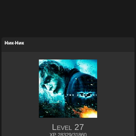
Ник Ник
Level
27
XP 28329/31860