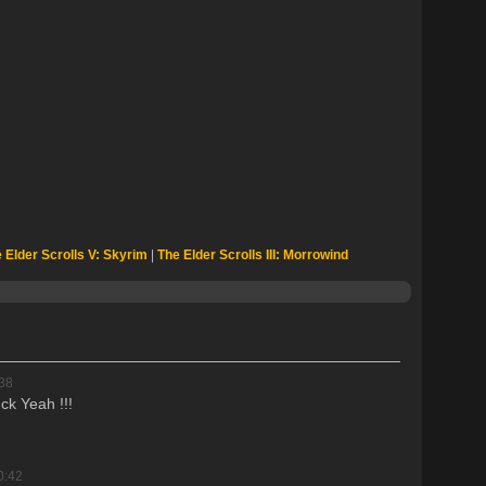
 Elder Scrolls V: Skyrim
|
The Elder Scrolls III: Morrowind
38
ck Yeah !!!
0:42