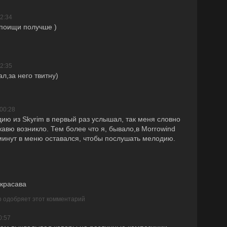
22:34
,поищи получше )
22:35
л,за него твитну)
00:28
дию из Skyrim в первый раз услышал, так меня словно
жавю возникло. Тем более что я, бывало,в Morrowind
минут в меню оставался, чтобы послушать мелодию.
 красава
р одобряет этот комментарий
0:57