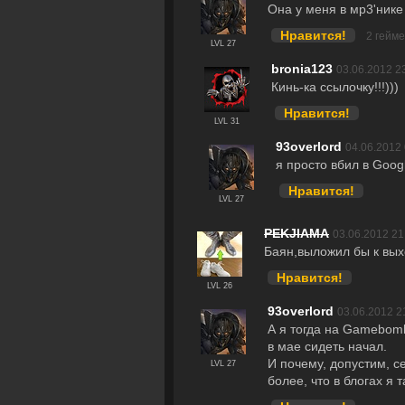
Она у меня в мр3'нике
Нравится!
2 гейм
LVL 27
bronia123
03.06.2012 2
Кинь-ка ссылочку!!!)))
Нравится!
LVL 31
93overlord
04.06.2012 
я просто вбил в Googl
Нравится!
LVL 27
PEKJIAMA
03.06.2012 21
Баян,выложил бы к вых
Нравится!
LVL 26
93overlord
03.06.2012 2
А я тогда на Gamebomb
в мае сидеть начал.
И почему, допустим, се
LVL 27
более, что в блогах я 