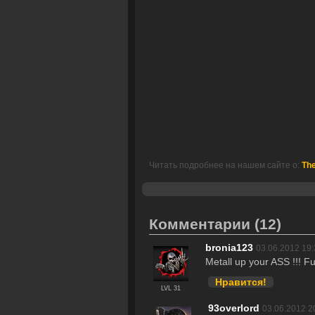
Читать подробнее на нашем сайте о:
The
Комментарии
(12)
bronia123
03.06.2012 19:
Metall up your ASS !!! Fu
Нравится!
LVL 31
93overlord
03.06.2012 2