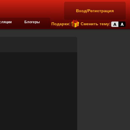
Вход/Регистрация
сляции
Блогеры
Подарки:
Сменить тему: