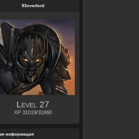
93overlord
Level
27
XP 31019/31860
ая информация