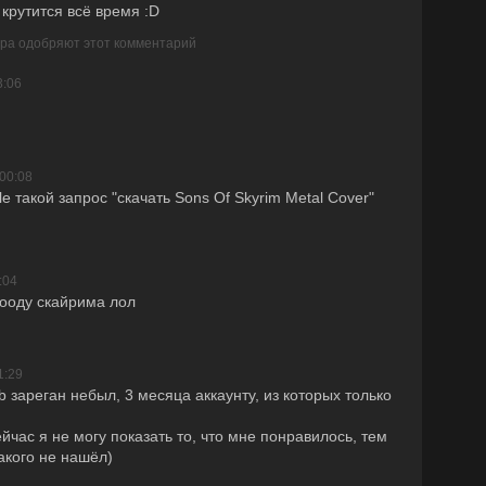
 крутится всё время :D
ера одобряют этот комментарий
3:06
00:08
e такой запрос "скачать Sons Of Skyrim Metal Cover"
:04
ооду скайрима лол
1:29
 зареган небыл, 3 месяца аккаунту, из которых только
йчас я не могу показать то, что мне понравилось, тем
такого не нашёл)