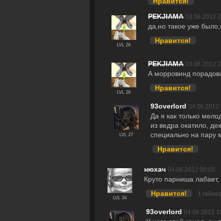
Нравится!
PEKJIAMA
03.06.2012 
да,но такое уже было
Нравится!
LVL 26
PEKJIAMA
03.06.2012 
А морровинд порадова
Нравится!
LVL 26
93overlord
04.06.2012 
Да я как только мело
из ведра окатило, де
специально на пару 
LVL 27
Нравится!
нюхач
04.06.2012 00:05
Круто парниша лабает,
Нравится!
1 гейме
LVL 34
93overlord
04.06.2012 1