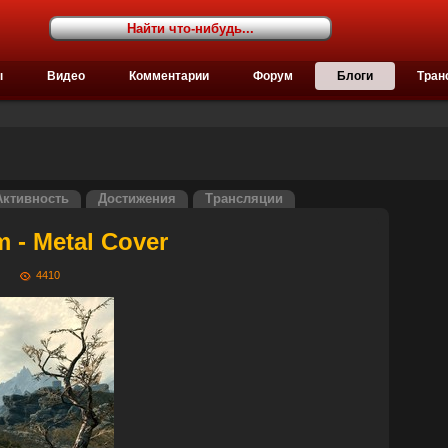
ы
Видео
Комментарии
Форум
Блоги
Тран
Активность
Достижения
Трансляции
 - Metal Cover
:46
4410