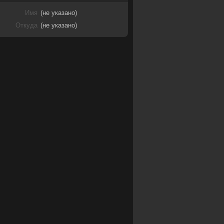
Имя
(не указано)
Откуда
(не указано)