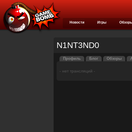
Новости
Игры
Обзор
N1NT3ND0
Профиль
Блог
Обзоры
- нет трансляций -