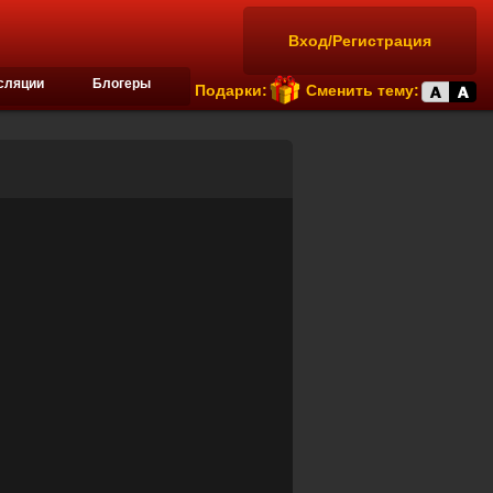
Вход/Регистрация
сляции
Блогеры
Подарки:
Сменить тему: