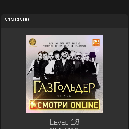
N1NT3ND0
Level
18