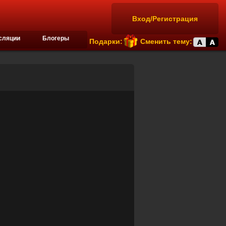
Вход/Регистрация
сляции
Блогеры
Подарки:
Сменить тему: