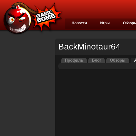
Новости
Игры
Обзор
BackMinotaur64
Профиль
Блог
Обзоры