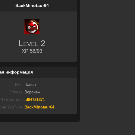
BackMinotaur64
Level
2
XP 58/93
ая информация
Имя
Павел
Откуда
Воронеж
Я Вконтакте
id84721871
 на YouTube
BackMinotaur64