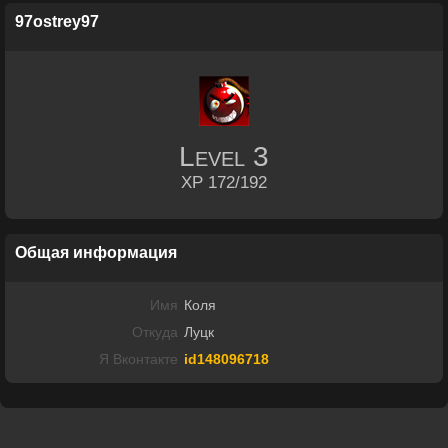
97ostrey97
Level
3
XP 172/192
Общая информация
Имя
Коля
Откуда
Луцк
Я Вконтакте
id148096718