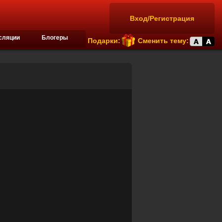
Вход/Регистрация
сляции
Блогеры
Подарки:
Сменить тему: