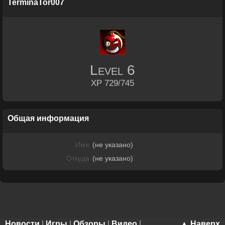
TerminaTor007
Level
6
XP 729/745
Общая информация
Имя
(не указано)
Откуда
(не указано)
Новости
|
Игры
|
Обзоры
|
Видео
|
▲ Наверх