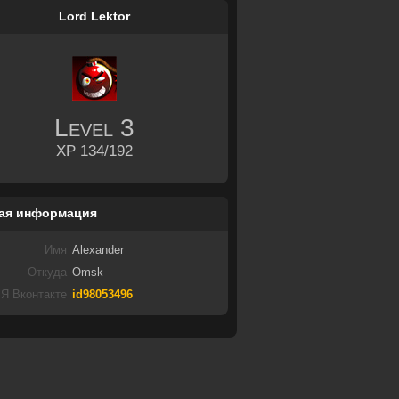
Lord Lektor
Level
3
XP 134/192
ая информация
Имя
Alexander
Откуда
Omsk
Я Вконтакте
id98053496