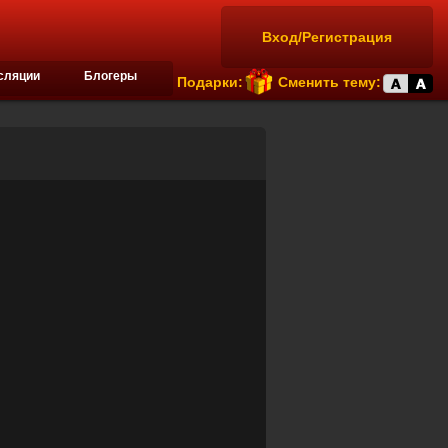
Вход/Регистрация
сляции
Блогеры
Подарки:
Сменить тему: