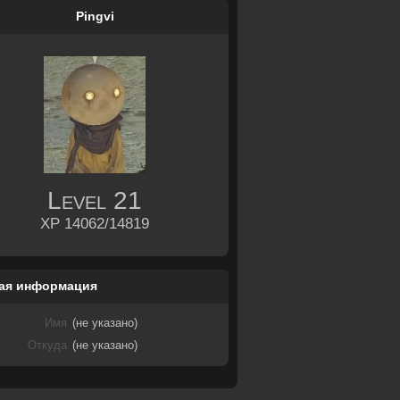
Pingvi
Level
21
XP 14062/14819
ая информация
Имя
(не указано)
Откуда
(не указано)