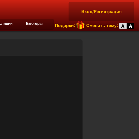
Вход/Регистрация
сляции
Блогеры
Подарки:
Сменить тему: