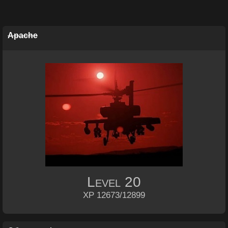
Apache
Level
20
XP 12673/12899