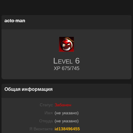
acto man
Level
6
XP 675/745
Общая информация
Статус
Забанен
Имя
(не указано)
Откуда
(не указано)
Я Вконтакте
id138496455