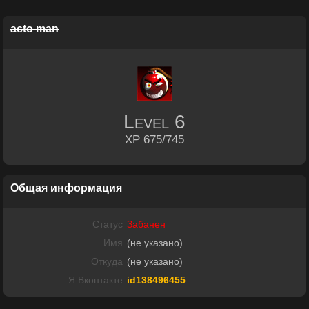
acto man
Level
6
XP 675/745
Общая информация
Статус
Забанен
Имя
(не указано)
Откуда
(не указано)
Я Вконтакте
id138496455