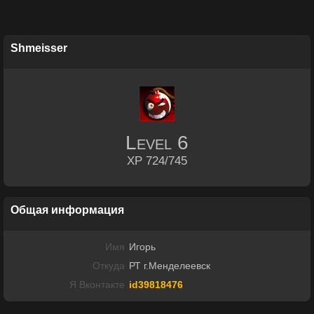
Shmeisser
Level
6
XP 724/745
Общая информация
Имя
Игорь
Откуда
РТ г.Менделеевск
Я Вконтакте
id39818476