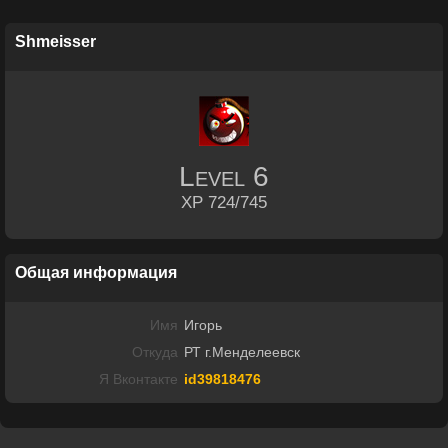
Shmeisser
Level
6
XP 724/745
Общая информация
Имя
Игорь
Откуда
РТ г.Менделеевск
Я Вконтакте
id39818476