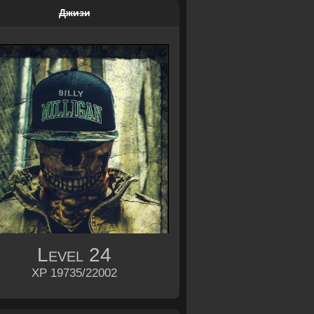
Джизи
Level
24
XP 19735/22002