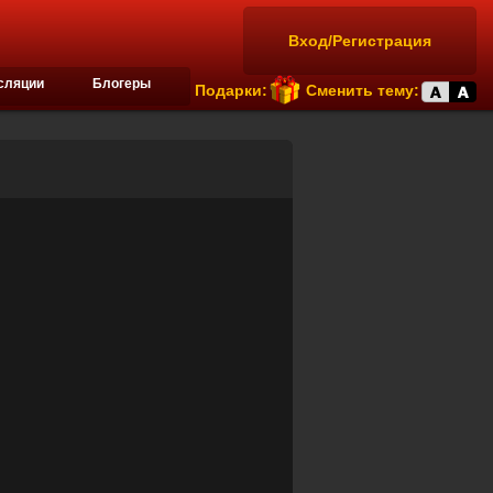
Вход/Регистрация
сляции
Блогеры
Подарки:
Сменить тему: