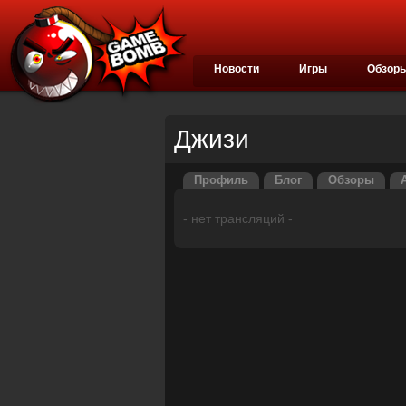
Новости
Игры
Обзор
Джизи
Профиль
Блог
Обзоры
- нет трансляций -