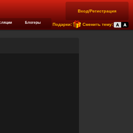
Вход/Регистрация
сляции
Блогеры
Подарки:
Сменить тему: