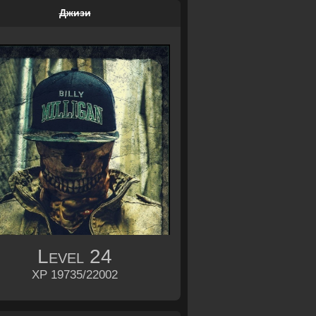
Джизи
Level
24
XP 19735/22002