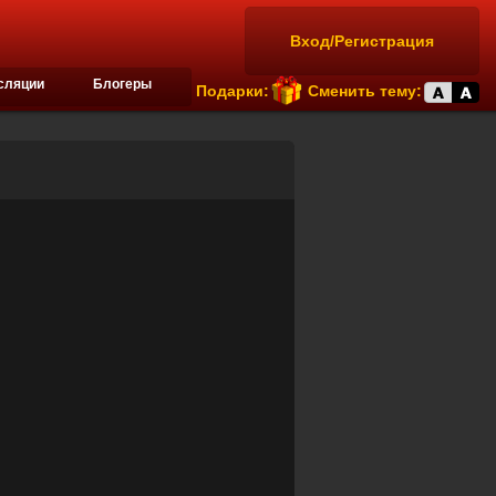
Вход/Регистрация
сляции
Блогеры
Подарки:
Сменить тему: