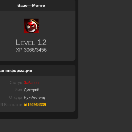
Ваас__Монте
Level
12
XP 3066/3456
ая информация
Статус
Забанен
Имя
Дмитрий
Откуда
Рук-Айленд
Я Вконтакте
id192964339