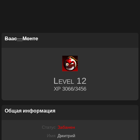
Ваас__Монте
Level
12
XP 3066/3456
Общая информация
Статус
Забанен
Имя
Дмитрий