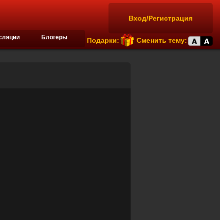
Вход/Регистрация
сляции
Блогеры
Подарки:
Сменить тему: