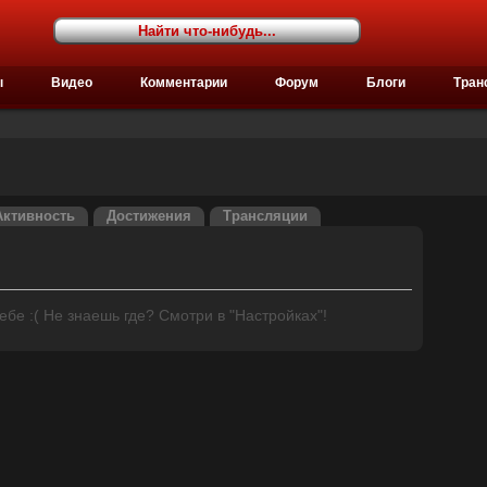
ы
Видео
Комментарии
Форум
Блоги
Тран
Активность
Достижения
Трансляции
бе :( Не знаешь где? Смотри в "Настройках"!