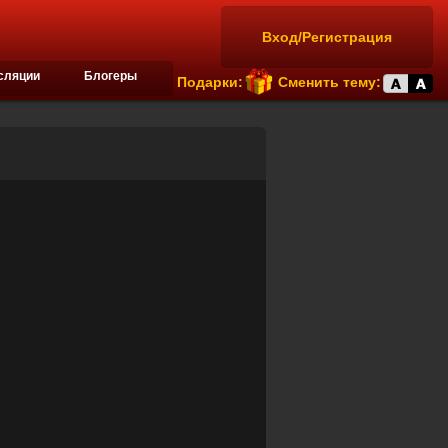
Вход/Регистрация
сляции
Блогеры
Подарки:
Сменить тему: