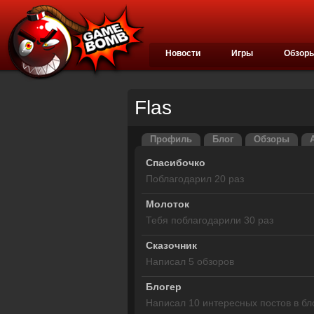
Новости
Игры
Обзор
Flas
Профиль
Блог
Обзоры
Спасибочко
Поблагодарил 20 раз
Молоток
Тебя поблагодарили 30 раз
Сказочник
Написал 5 обзоров
Блогер
Написал 10 интересных постов в бл