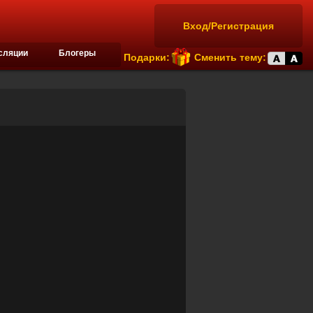
Вход/Регистрация
сляции
Блогеры
Подарки:
Сменить тему: