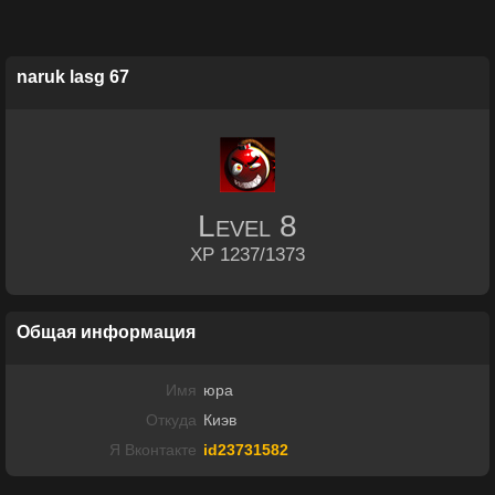
naruk lasg 67
Level
8
XP 1237/1373
Общая информация
Имя
юра
Откуда
Киэв
Я Вконтакте
id23731582