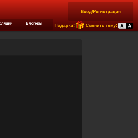
Вход/Регистрация
сляции
Блогеры
Подарки:
Сменить тему: