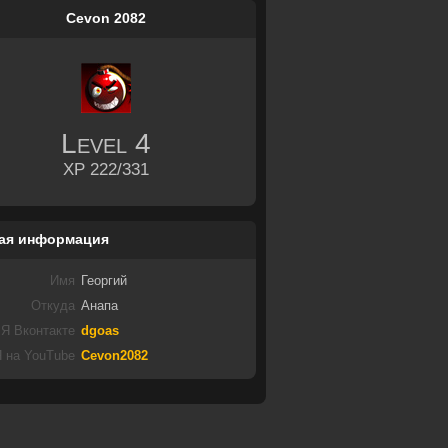
Cevon 2082
Level
4
XP 222/331
ая информация
Имя
Георгий
Откуда
Анапа
Я Вконтакте
dgoas
 на YouTube
Cevon2082