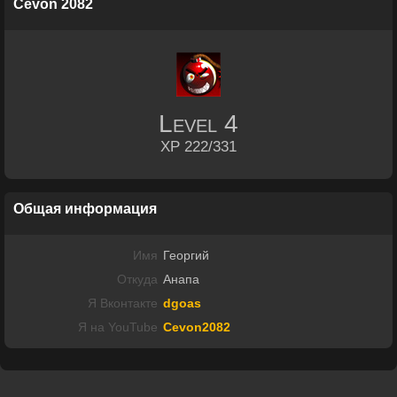
Cevon 2082
Level
4
XP 222/331
Общая информация
Имя
Георгий
Откуда
Анапа
Я Вконтакте
dgoas
Я на YouTube
Cevon2082