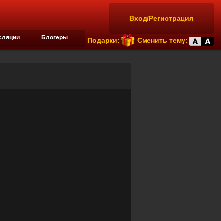
Вход/Регистрация
сляции
Блогеры
Подарки:
Сменить тему: