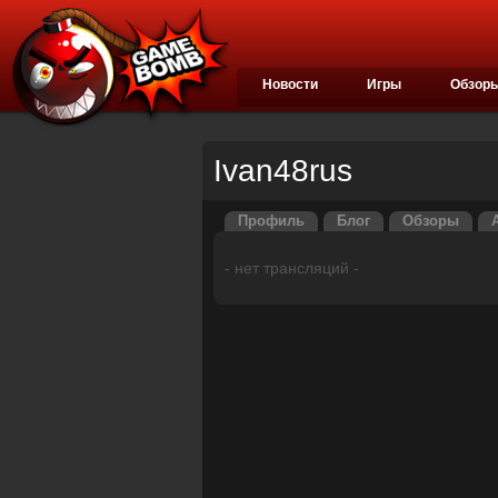
Новости
Игры
Обзор
Ivan48rus
Профиль
Блог
Обзоры
- нет трансляций -