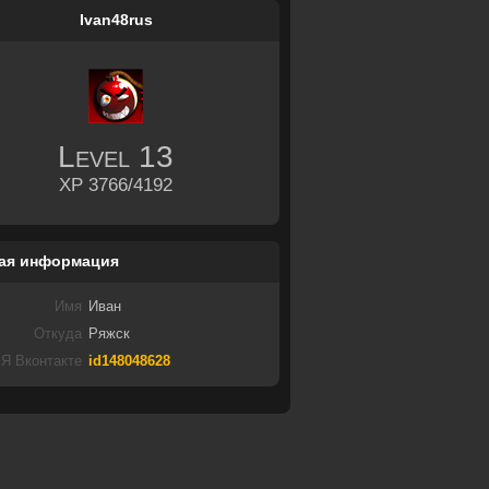
Ivan48rus
Level
13
XP 3766/4192
ая информация
Имя
Иван
Откуда
Ряжск
Я Вконтакте
id148048628