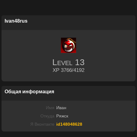
Ivan48rus
Level
13
XP 3766/4192
Общая информация
Имя
Иван
Откуда
Ряжск
Я Вконтакте
id148048628