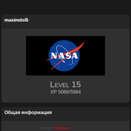
maximdsl5
Level
15
XP 5066/5984
Общая информация
Статус
Забанен