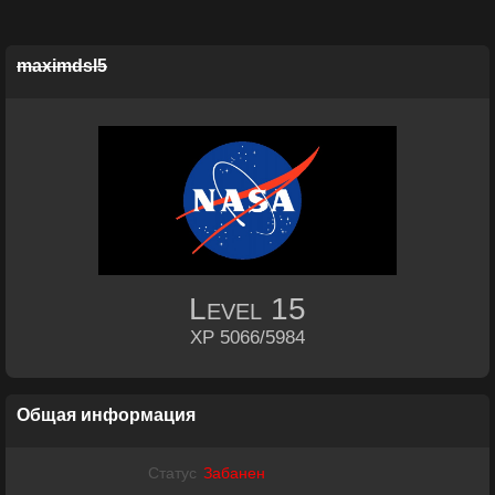
maximdsl5
Level
15
XP 5066/5984
Общая информация
Статус
Забанен