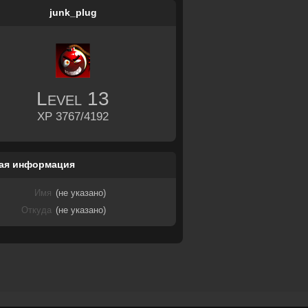
junk_plug
Level
13
XP 3767/4192
ая информация
Имя
(не указано)
Откуда
(не указано)