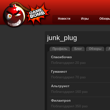
Новости
Игры
Обзор
junk_plug
Профиль
Блог
Обзоры
Спасибочко
Поблагодарил 20 раз
Гуманист
Поблагодарил 70 раз
Альтруист
Поблагодарил 160 раз
Филантроп
Поблагодарил 350 раз