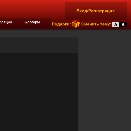
Вход/Регистрация
сляции
Блогеры
Подарки:
Сменить тему: