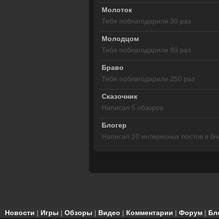
Молоток
Тебя поблагодарили 30 раз
Молодцом
Тебя поблагодарили 80 раз
Браво
Тебя поблагодарили 250 раз
Сказочник
Написал 5 обзоров
Блогер
Написал 10 интересных постов в бл
Новости
|
Игры
|
Обзоры
|
Видео
|
Комментарии
|
Форум
|
Бл