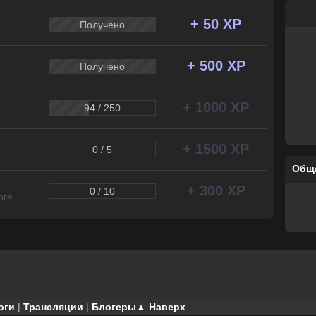
+ 50 XP
Получено
+ 500 XP
Получено
+ 1000 XP
94 / 250
+ 1500 XP
0 / 5
Общ
+ 300 XP
0 / 10
оге
оги
|
Трансляции
|
Блогеры
▲ Наверх