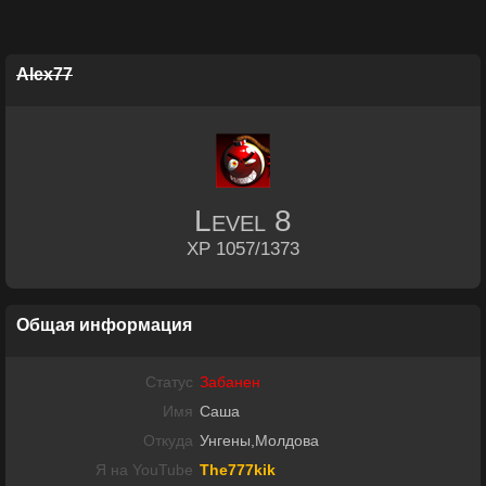
Alex77
Level
8
XP 1057/1373
Общая информация
Статус
Забанен
Имя
Саша
Откуда
Унгены,Молдова
Я на YouTube
The777kik