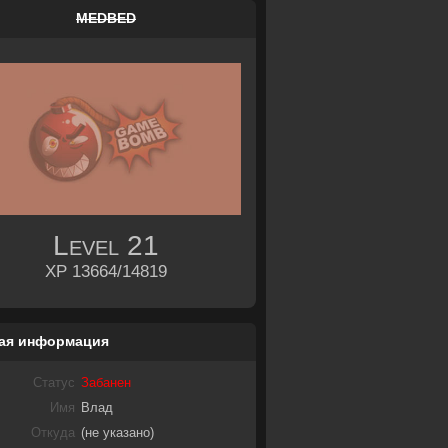
MEDBED
Level
21
XP 13664/14819
ая информация
Статус
Забанен
Имя
Влад
Откуда
(не указано)