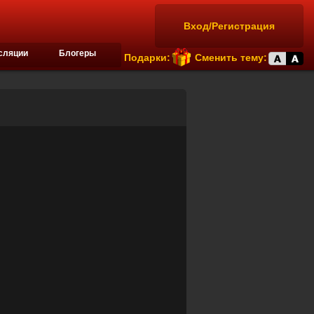
Вход/Регистрация
сляции
Блогеры
Подарки:
Сменить тему: