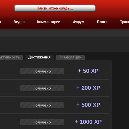
ы
Видео
Комментарии
Форум
Блоги
Тран
Активность
Достижения
Трансляции
+ 50 XP
Получено
+ 200 XP
Получено
+ 500 XP
Получено
+ 1000 XP
Получено