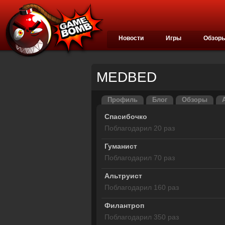
Новости
Игры
Обзор
MEDBED
Профиль
Блог
Обзоры
Спасибочко
Поблагодарил 20 раз
Гуманист
Поблагодарил 70 раз
Альтруист
Поблагодарил 160 раз
Филантроп
Поблагодарил 350 раз