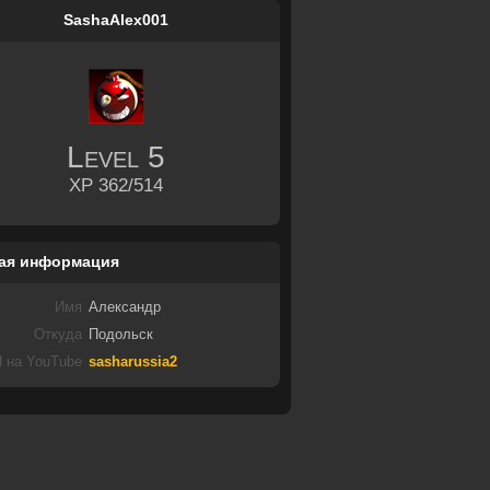
SashaAlex001
Level
5
XP 362/514
ая информация
Имя
Александр
Откуда
Подольск
 на YouTube
sasharussia2