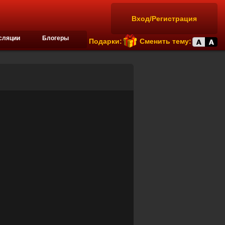
Вход/Регистрация
сляции
Блогеры
Подарки:
Сменить тему: