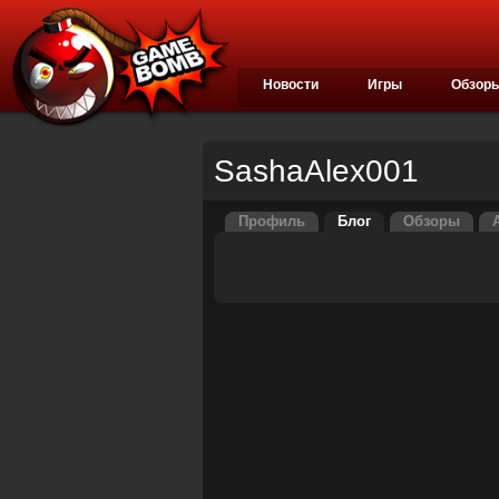
Новости
Игры
Обзор
SashaAlex001
Профиль
Блог
Обзоры