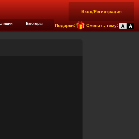
Вход/Регистрация
сляции
Блогеры
Подарки:
Сменить тему: