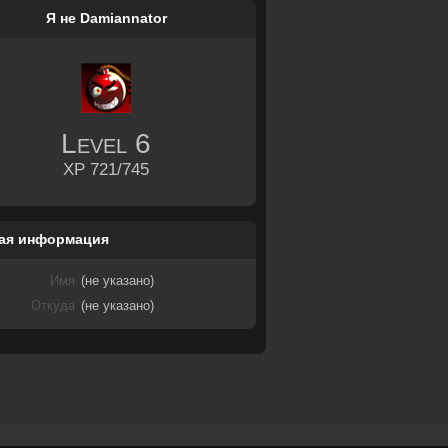
Я не Damiannator
Level
6
XP 721/745
ая информация
Имя
(не указано)
Откуда
(не указано)