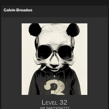
Calvin Broadus
Level
32
XP 56623/56772