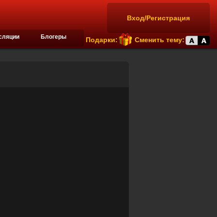
Вход/Регистрация
сляции
Блогеры
Подарки:
Сменить тему: