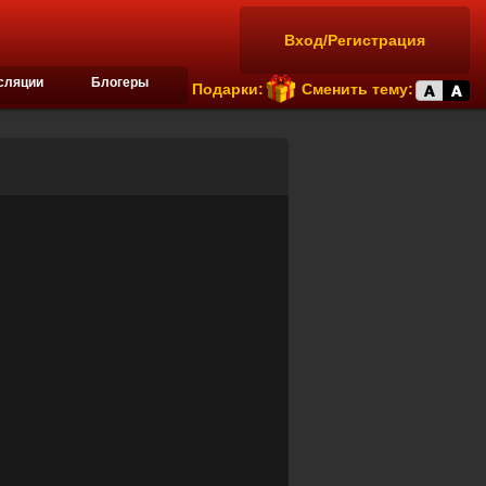
Вход/Регистрация
сляции
Блогеры
Подарки:
Сменить тему: