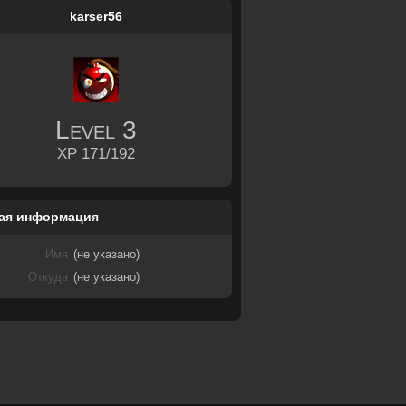
karser56
Level
3
XP 171/192
ая информация
Имя
(не указано)
Откуда
(не указано)