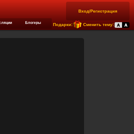
Вход/Регистрация
сляции
Блогеры
Подарки:
Сменить тему: