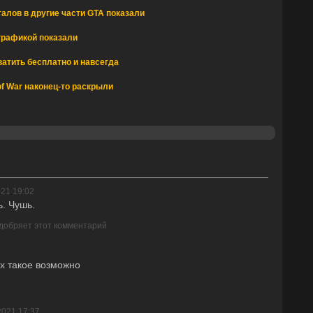
алов в другие части GTA показали
графикой показали
атить бесплатно и навсегда
of War наконец-то раскрыли
021 19:02
ь. Чушь.
одобряет этот комментарий
х такое возможно
2021 17:37