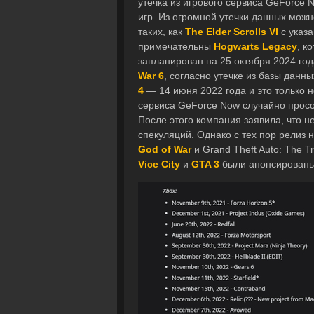
утечка из игрового сервиса GeForce
игр. Из огромной утечки данных можн
таких, как
The Elder Scrolls VI
с указа
примечательны
Hogwarts Legacy
, к
запланирован на 25 октября 2024 год
War 6
, согласно утечке из базы данн
4
— 14 июня 2022 года и это только н
сервиса GeForce Now случайно просоч
После этого компания заявила, что н
спекуляций. Однако с тех пор релиз н
God of War
и Grand Theft Auto: The T
Vice City
и
GTA 3
были анонсированы