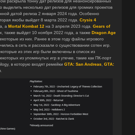
 Now раскрыла тонну дат релизов для неанонсированных
о выделить несколько дат релизов для громких проектов
нной датой релиза 2 января 2024 года. Особенно
оторая якобы выйдет 8 марта 2022 года.
Crysis 4
а, а
Mortal Kombat 12
на 3 апреля 2023 года.
Gears of
ых, также выйдет 10 ноября 2022 года, а также
Dragon Age
екоторые из них. Ранее в этом году файлы игрового
ились в сеть и рассказали о существовании сотен игр.
екоторые из этих игр были включены в список из
екоторых из упомянутых игр в утечке, такие как ПК-порт
rilogy, в которую входят ремейки
GTA: San Andreas
,
GTA:
.