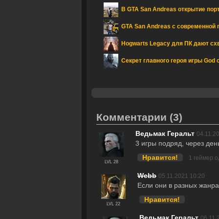
В GTA San Andreas открытие порт
GTA San Andreas с современной 
Hogwarts Legacy для ПК дают схв
Секрет главного героя игры God 
Комментарии
(3)
Ведьмак Геральт
04.11.2
3 игры подряд, через ден
Нравится!
1 геймер 
LVL 28
Webb
05.11.2021 10:20
Если они в разных жанра
Нравится!
LVL 22
Ведьмак Геральт
06.11.