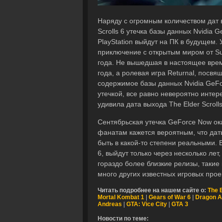
Наряду с огромным количеством дат 
Scrolls 6 утечка базы данных Nvidia 
PlayStation выйдут на ПК в будущем. 
приключение с открытым миром от Su
года. Не вышедшая в настоящее врем
года, а ролевая игра Returnal, посв
содержимое базы данных Nvidia GeF
утечкой, все равно невероятно интер
удивила дата выхода The Elder Scrolls 
Сентябрьская утечка GeForce Now ока
фанатам кажется вероятным, что даты
быть в какой-то степени реальными. В
6, выйдут только через несколько лет
гораздо более близкие релизы, такие 
много других известных игровых прое
Читать подробнее на нашем сайте о:
The E
Mortal Kombat 1
|
Gears of War 6
|
Dragon A
Andreas
|
GTA: Vice City
|
GTA 3
Новости по теме: