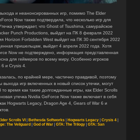
выхода и неанонсированных игр, помимо The Elder
GeForce Now также подтвердила, что несколько игр для
Утечка утверждает, что Ghost of Tsushima, самурайское
cker Punch Productions, выйдет на ПК 8 февраля 2022
я Horizon Forbidden West выйдет на ПК 30 сентября 2022
ященная пришельцам, выйдет 4 апреля 2022 года. Хотя
orce Now не подтверждено, информация представленная
есна для геймеров по всему миру. Особенно игроков
6 и Crysis 4.
залась, по крайней мере, частично правдивой, поэтому
 выхода игр включенных в новый список утечки, могут
 то время как такие долгожданные игры, как Elder Scrolls
, новая утечка Nvidia GeForce Now также включает в себя
как Hogwarts Legacy, Dragon Age 4, Gears of War 6 и
ктов.
lder Scrolls VI
|
Bethesda Softworks
|
Hogwarts Legacy
|
Crysis 4
|
ge: The Veilguard
|
God of War
|
GTA: The Trilogy
|
GTA: San