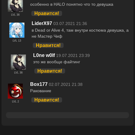
особенно в HALO понятно что то девушка
Нравится!
LVL 36
LiderX97
03.07.2021 21:36
в Dead or Alive 4, там внутри костюма девушка, а
не Мастер Чиф
LVL 13
Нравится!
L0ne w0lf
19.07.2021 23:39
это же вообще файтинг
Нравится!
LVL 36
Box177
02.07.2021 21:38
Ракование
Нравится!
LVL 2