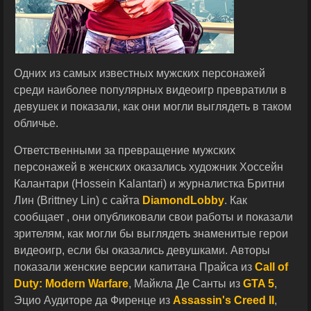
Одних из самых известных мужских персонажей
среди наиболее популярных видеоигр превратили в
девушек и показали, как они могли выглядеть в таком
обличье.
Ответственными за превращение мужских
персонажей в женских оказались художник Хоссейн
Калантари (Hossein Kalantari) и журналистка Бритни
Лин (Brittney Lin) с сайта
DiamondLobby
. Как
сообщает , они опубликовали свои работы и показали
зрителям, как могли бы выглядеть знаменитые герои
видеоигр, если бы оказались девушками. Авторы
показали женские версии капитана Прайса из
Call of
Duty: Modern Warfare
, Майкла Де Санты из
GTA 5
,
Эцио Аудиторе да Фиренце из
Assassin's Creed II
,