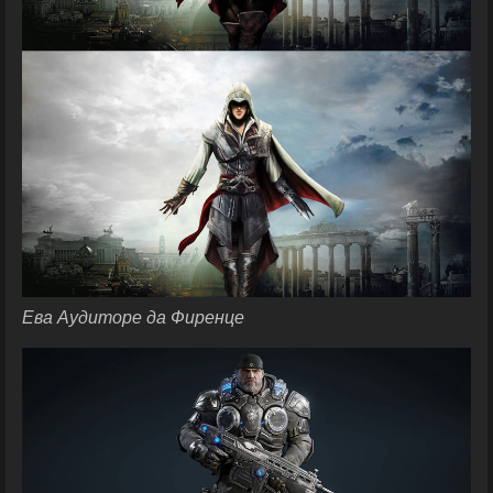
Ева Аудиторе да Фиренце