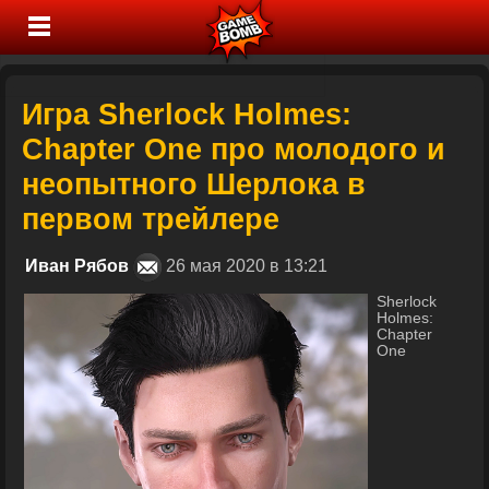
Игра Sherlock Holmes:
Chapter One про молодого и
неопытного Шерлока в
первом трейлере
Иван Рябов
26 мая 2020 в 13:21
Sherlock
Holmes:
Chapter
One