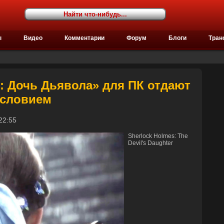
ы
Видео
Комментарии
Форум
Блоги
Тран
: Дочь Дьявола» для ПК отдают
условием
в 22:55
Sherlock Holmes: The
Devil's Daughter