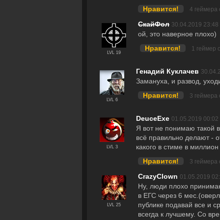
Нравится!
4 геймера
СкайФол
30.04.2019 23:48
ой, это наверное плохо)
Нравится!
1 геймер 
LVL 19
Генадий Куклачев
30.04.
Замануха, и развод, уход
Нравится!
3 геймера
LVL 6
DeuceExe
01.05.2019 00:02
Я вот не понимаю такой 
всё правильно делают - о
какого в стиме в миллион
LVL 3
Нравится!
3 геймера
CrazyClown
01.05.2019 02
Ну, люди плохо принимаю
в ЕГС через 6 мес.(оверл
публике подавай все и ср
LVL 25
всегда к лучшему. Со вр