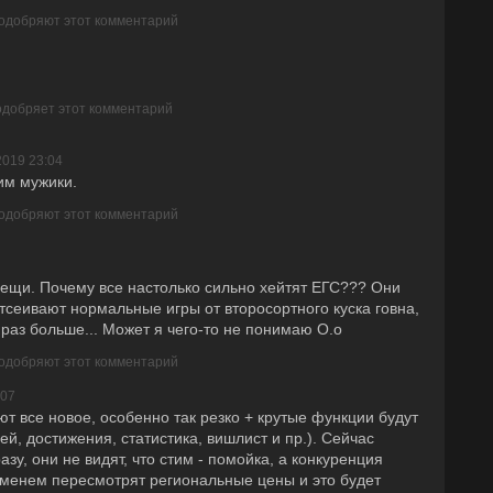
 одобряют этот комментарий
одобряет этот комментарий
2019 23:04
им мужики.
 одобряют этот комментарий
вещи. Почему все настолько сильно хейтят ЕГС??? Они
тсеивают нормальные игры от второсортного куска говна,
 раз больше... Может я чего-то не понимаю О.о
 одобряют этот комментарий
:07
т все новое, особенно так резко + крутые функции будут
ей, достижения, статистика, вишлист и пр.). Сейчас
азу, они не видят, что стим - помойка, а конкуренция
еменем пересмотрят региональные цены и это будет