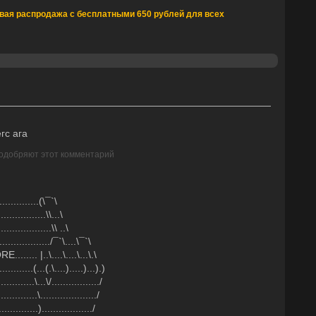
вая распродажа с бесплатными 650 рублей для всех
гс ага
 одобряют этот комментарий
...............(\¯`\
.................\\...\
...................\\ ..\
.................../¯`\....\¯`\
........ |..\....\....\...\.\
............(...(.\....).....)...).)
.............\...\/................./
..............\..................../
..............)................../