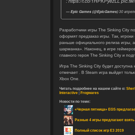
:
https://t.co/1HPKPyezLL
pic.tw
30 апреля
— Epic Games (@EpicGames)
Разработчики игры The Sinking City п
оформят предзаказ игры. Так, игроки с
раньше официального релиза игры, а
шарманка». Наконец, в игре геймеро
главного героя The Sinking City и по
Игра The Sinking City будет доступна
отмечает . В Steam игра выйдет толь
Xbox One.
Читать подробнее на нашем сайте о:
Sher
Interactive
|
Frogwares
Новости по теме:
«Черная пятница» EGS предлагае
Разные 4 игры предлагают взять
Полный список игр E3 2019