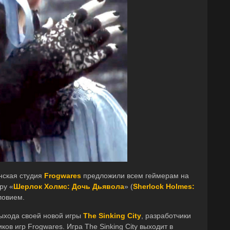
нская студия
Frogwares
предложили всем геймерам на
ру «
Шерлок Холмс: Дочь Дьявола
» (
Sherlock Holmes:
словием.
 выхода своей новой игры
The Sinking City
, разработчики
ов игр Frogwares. Игра The Sinking City выходит в