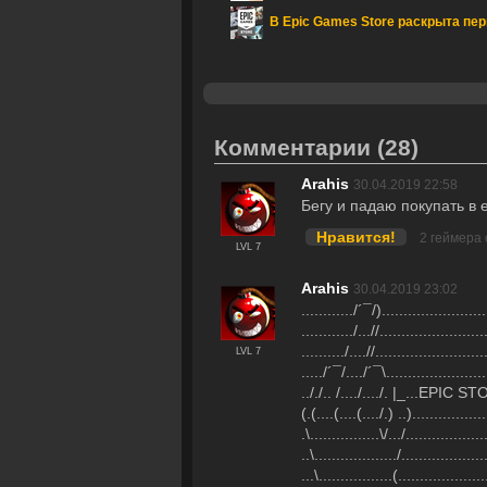
В Epic Games Store раскрыта пер
Комментарии
(28)
Arahis
30.04.2019 22:58
Бегу и падаю покупать в е
Нравится!
2 геймера
LVL 7
Arahis
30.04.2019 23:02
............/´¯/).......................
............/...//........................
........../....//.........................
LVL 7
...../´¯/..../´¯\......................
.././.. /..../..../. |_...EPIC STORE
(.(....(....(..../.) ..).................
.\................\/.../..................
..\.................../...................
...\.................(....................