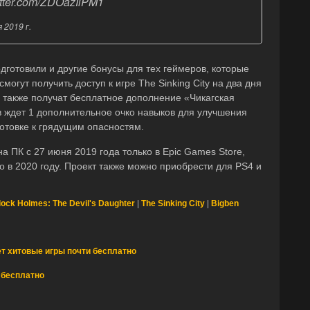
itter.com/ZDOazIiPM1
 2019 г.
одготовили и другие бонусы для тех геймеров, которые
могут получить доступ к игре The Sinking City на два дня
 также получат бесплатное дополнение «Чикагская
в ждет 1 дополнительное очко навыков для улучшения
дготовке к грядущим опасностям.
 на ПК с 27 июня 2019 года только в Epic Games Store,
ко в 2020 году. Проект также можно приобрести для PS4 и
lock Holmes: The Devil's Daughter
|
The Sinking City
|
Bigben
т хитовые игры почти бесплатно
 бесплатно