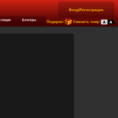
Вход/Регистрация
сляции
Блогеры
Подарки:
Сменить тему: