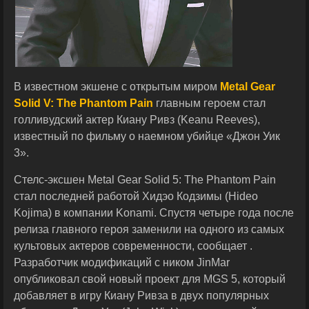
В известном экшене с открытым миром
Metal Gear
Solid V: The Phantom Pain
главным героем стал
голливудский актер Киану Ривз (Keanu Reeves),
известный по фильму о наемном убийце «Джон Уик
3».
Стелс-эксшен Metal Gear Solid 5: The Phantom Pain
стал последней работой Хидэо Кодзимы (Hideo
Kojima) в компании Konami. Спустя четыре года после
релиза главного героя заменили на одного из самых
культовых актеров современности, сообщает .
Разработчик модификаций с ником JinMar
опубликовал свой новый проект для MGS 5, который
добавляет в игру Киану Ривза в двух популярных