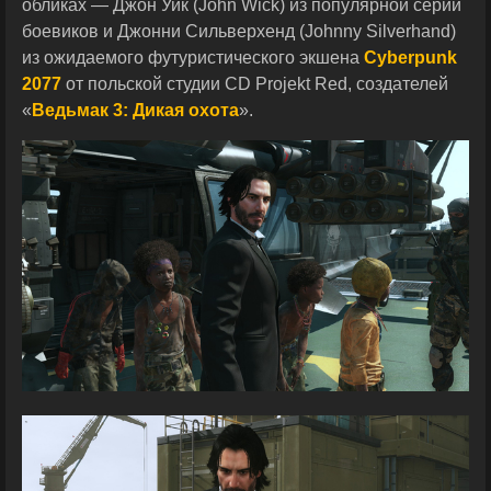
обликах — Джон Уик (John Wick) из популярной серии
боевиков и Джонни Сильверхенд (Johnny Silverhand)
из ожидаемого футуристического экшена
Cyberpunk
2077
от польской студии CD Projekt Red, создателей
«
Ведьмак 3: Дикая охота
».