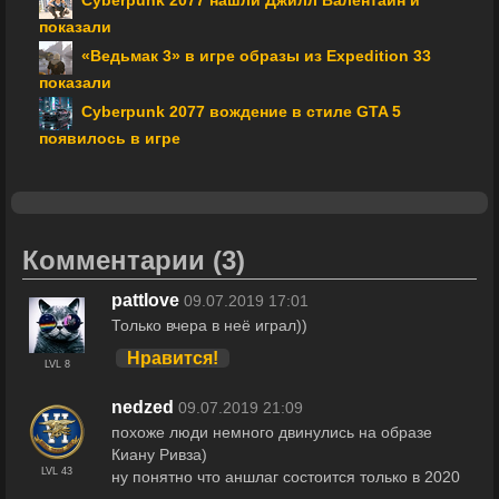
Cyberpunk 2077 нашли Джилл Валентайн и
показали
«Ведьмак 3» в игре образы из Expedition 33
показали
Cyberpunk 2077 вождение в стиле GTA 5
появилось в игре
Комментарии
(3)
pattlove
09.07.2019 17:01
Только вчера в неё играл))
Нравится!
LVL 8
nedzed
09.07.2019 21:09
похоже люди немного двинулись на образе
Киану Ривза)
LVL 43
ну понятно что аншлаг состоится только в 2020