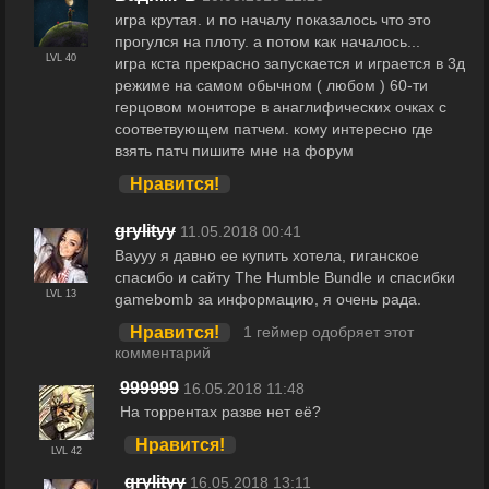
игра крутая. и по началу показалось что это
прогулся на плоту. а потом как началось...
LVL 40
игра кста прекрасно запускается и играется в 3д
режиме на самом обычном ( любом ) 60-ти
герцовом мониторе в анаглифических очках с
соответвующем патчем. кому интересно где
взять патч пишите мне на форум
Нравится!
grylityy
11.05.2018 00:41
Ваууу я давно ее купить хотела, гиганское
спасибо и сайту The Humble Bundle и спасибки
LVL 13
gamebomb за информацию, я очень рада.
Нравится!
1 геймер одобряет этот
комментарий
999999
16.05.2018 11:48
На торрентах разве нет её?
Нравится!
LVL 42
grylityy
16.05.2018 13:11