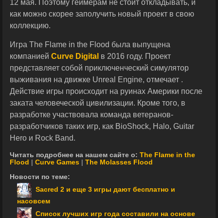
12 мая. Поэтому геймерам не стоит откладывать, и
как можно скорее заполучить новый проект в свою
коллекцию.
Игра The Flame in the Flood была выпущена
компанией
Curve Digital
в 2016 году. Проект
представляет собой приключенческий симулятор
выживания на движке Unreal Engine, отмечает .
Действие игры происходит на руинах Америки после
заката человеческой цивилизации. Кроме того, в
разработке участвовала команда ветеранов-
разработчиков таких игр, как BioShock, Halo, Guitar
Hero и Rock Band.
Читать подробнее на нашем сайте о:
The Flame in the
Flood
|
Curve Games
|
The Molasses Flood
Новости по теме:
Sacred 2 и еще 3 игры дают бесплатно и
насовсем
Список лучших игр года составили на основе