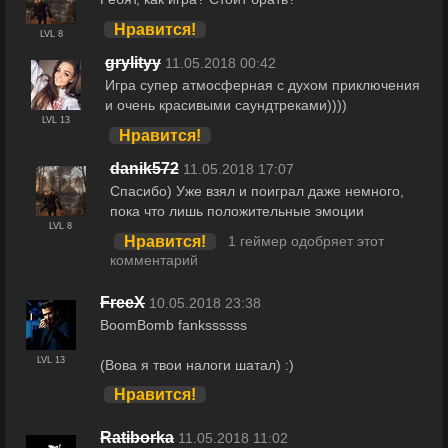
Нравится!
LVL 8
grylityy
11.05.2018 00:42
Игра супер атмосферная с духом приключения
и очень красивыми саундтреками))))
LVL 13
Нравится!
danik572
11.05.2018 17:07
Спасибо) Уже взял и поиграл даже немного,
пока что лишь положительные эмоции
LVL 8
Нравится!
1 геймер одобряет этот
комментарий
FreeX
10.05.2018 23:38
BoomBomb fankssssss
LVL 13
(Вова я твои налоги шатал) :)
Нравится!
Ratiborka
11.05.2018 11:02