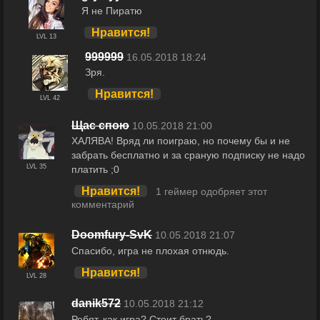
Я не Пиратю
Нравится!
LVL 13
999999
16.05.2018 18:24
Зря.
Нравится!
LVL 42
Щас спою
10.05.2018 21:00
ХАЛЯВА! Вряд ли поиграю, но почему бы и не
забрать бесплатно и за сраную подписку не надо
LVL 35
платить ;0
Нравится!
1 геймер одобряет этот
комментарий
Doomfury-SvK
10.05.2018 21:07
Спасибо, игра не плохая отнюдь.
Нравится!
LVL 28
danik572
10.05.2018 21:12
Ребят, как игра? Стоит брать?