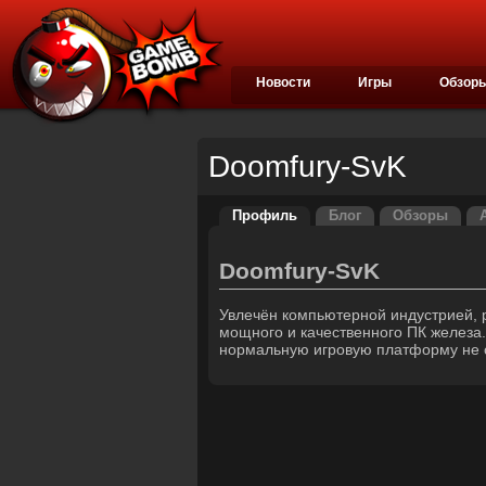
Новости
Игры
Обзор
Doomfury-SvK
Профиль
Блог
Обзоры
Doomfury-SvK
Увлечён компьютерной индустрией,
мощного и качественного ПК железа.
нормальную игровую платформу не с