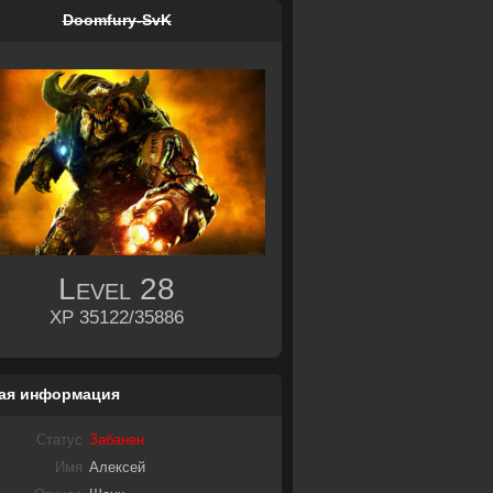
Doomfury-SvK
Level
28
XP 35122/35886
ая информация
Статус
Забанен
Имя
Алексей