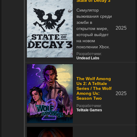
State of Decay 3
Симулятор
выживания среди
зомби в
2025
открытом мире,
который выйдет
на новом
поколении Xbox.
Разработчики:
Undead Labs
The Wolf Among
Us 2: A Telltale
Series / The Wolf
Among Us:
2025
Season Two
Разработчики:
Telltale Games