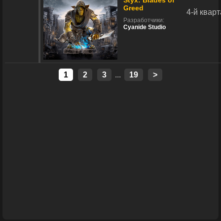
Styx: Blades of
Greed
4-й квар
Разработчики:
Cyanide Studio
1
2
3
...
19
>