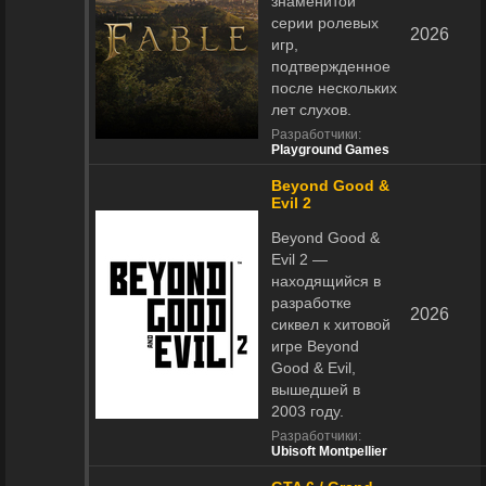
знаменитой
серии ролевых
2026
игр,
подтвержденное
после нескольких
лет слухов.
Разработчики:
Playground Games
Beyond Good &
Evil 2
Beyond Good &
Evil 2 —
находящийся в
разработке
2026
сиквел к хитовой
игре Beyond
Good & Evil,
вышедшей в
2003 году.
Разработчики:
Ubisoft Montpellier