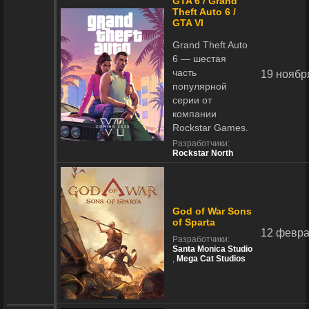
GTA 6 / Grand
Theft Auto 6 /
GTA VI
Grand Theft Auto
6 — шестая
часть
19 ноябр
популярной
серии от
компании
Rockstar Games.
Разработчики:
Rockstar North
God of War Sons
of Sparta
12 февра
Разработчики:
Santa Monica Studio
,
Mega Cat Studios