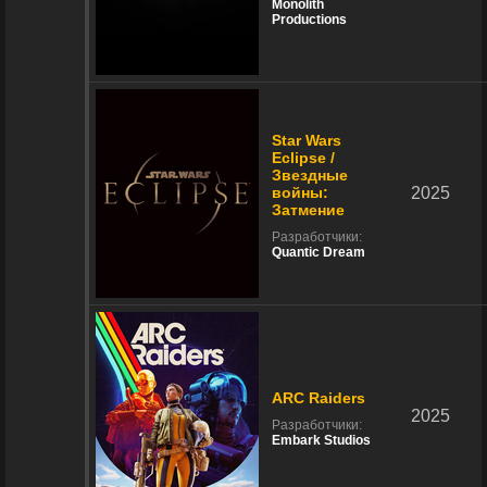
Monolith
Productions
Star Wars
Eclipse /
Звездные
войны:
2025
Затмение
Разработчики:
Quantic Dream
ARC Raiders
2025
Разработчики:
Embark Studios