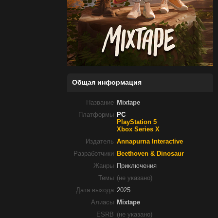
Общая информация
Название
Mixtape
Платформы
PC
PlayStation 5
Xbox Series X
Издатель
Annapurna Interactive
Разработчики
Beethoven & Dinosaur
Жанры
Приключения
Темы
(не указано)
Дата выхода
2025
Алиасы
Mixtape
ESRB
(не указано)