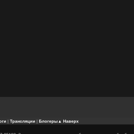
оги
|
Трансляции
|
Блогеры
▲ Наверх