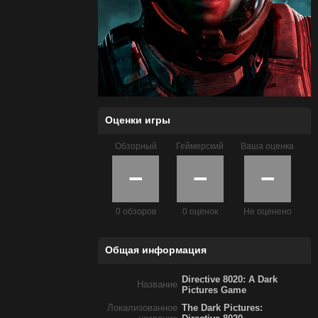
Оценки игры
Обзорный
Геймерский
Ваша оценка
−
−
−
0 обзоров
0 оценок
Не оценено
Общая информация
Directive 8020: A Dark
Название
Pictures Game
Локализованное
The Dark Pictures: