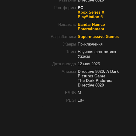
название
Directive 8020
Платформы
PC
Xbox Series X
PlayStation 5
Издатель
Bandai Namco
Entertainment
Разработчики
Supermassive Games
Жанры
Приключения
Темы
Научная фантастика
Ужасы
Дата выхода
12 мая 2026
Алиасы
Directive 8020: A Dark
Pictures Game
The Dark Pictures:
Directive 8020
ESRB
M
PEGI
18+